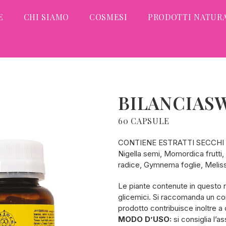
E
CHI SIAMO
COSMESI
PRODOTTI NATURA
BILANCIAS
60 CAPSULE
CONTIENE ESTRATTI SECCHI 
Nigella semi, Momordica frutti, 
radice, Gymnema foglie, Meliss
Le piante contenute in questo r
glicemici. Si raccomanda un corr
prodotto contribuisce inoltre a 
MODO D’USO:
si consiglia l’a