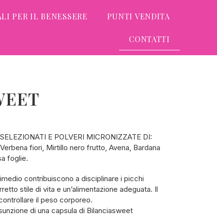
LI PER IL BENESSERE
PUNTI VENDITA
CONTATTI
WEET
SELEZIONATI E POLVERI MICRONIZZATE DI:
Verbena fiori, Mirtillo nero frutto, Avena, Bardana
a foglie.
imedio contribuiscono a disciplinare i picchi
etto stile di vita e un’alimentazione adeguata. Il
controllare il peso corporeo.
ssunzione di una capsula di Bilanciasweet