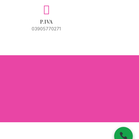
P.IVA
03905770271