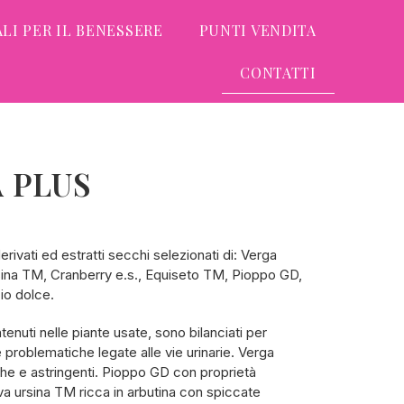
LI PER IL BENESSERE
PUNTI VENDITA
CONTATTI
 PLUS
ivati ed estratti secchi selezionati di: Verga
sina TM, Cranberry e.s., Equiseto TM, Pioppo GD,
io dolce.
ntenuti nelle piante usate, sono bilanciati per
 problematiche legate alle vie urinarie. Verga
che e astringenti. Pioppo GD con proprietà
a ursina TM ricca in arbutina con spiccate