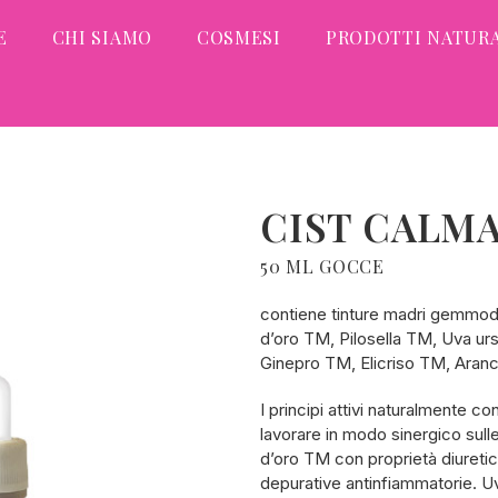
E
CHI SIAMO
COSMESI
PRODOTTI NATURA
CIST CALMA
50 ML GOCCE
contiene tinture madri gemmoder
d’oro TM, Pilosella TM, Uva ur
Ginepro TM, Elicriso TM, Aranc
I principi attivi naturalmente co
lavorare in modo sinergico sulle
d’oro TM con proprietà diureti
depurative antinfiammatorie. Uv