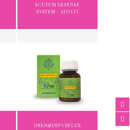
SCUTUM DEFENSE
SYSTEM – ADULTI
DREN&DEPURPLUS