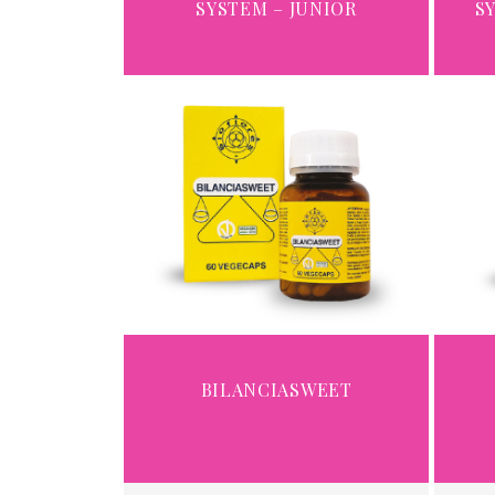
SYSTEM – JUNIOR
S
BILANCIASWEET