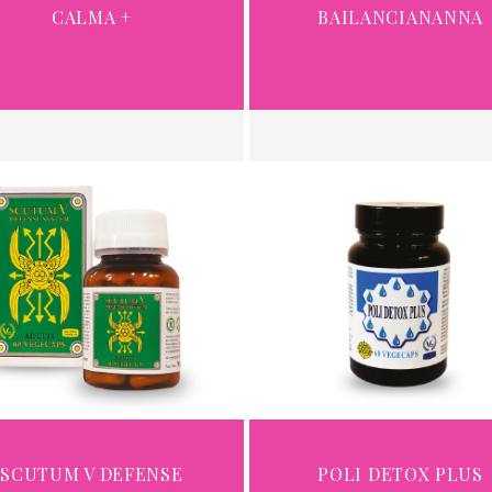
CALMA +
BAILANCIANANNA
SCUTUM V DEFENSE
POLI DETOX PLUS