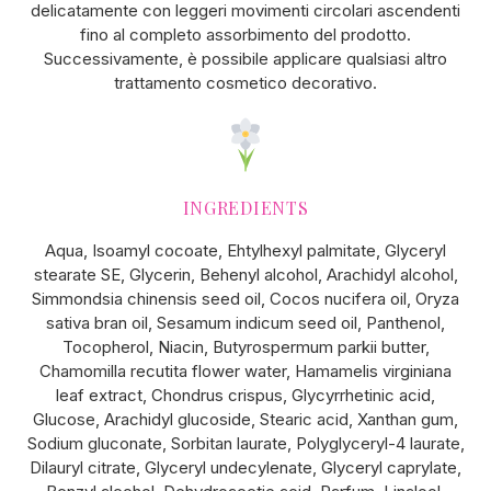
delicatamente con leggeri movimenti circolari ascendenti
fino al completo assorbimento del prodotto.
Successivamente, è possibile applicare qualsiasi altro
trattamento cosmetico decorativo.
INGREDIENTS
Aqua, Isoamyl cocoate, Ehtylhexyl palmitate, Glyceryl
stearate SE, Glycerin, Behenyl alcohol, Arachidyl alcohol,
Simmondsia chinensis seed oil, Cocos nucifera oil, Oryza
sativa bran oil, Sesamum indicum seed oil, Panthenol,
Tocopherol, Niacin, Butyrospermum parkii butter,
Chamomilla recutita flower water, Hamamelis virginiana
leaf extract, Chondrus crispus, Glycyrrhetinic acid,
Glucose, Arachidyl glucoside, Stearic acid, Xanthan gum,
Sodium gluconate, Sorbitan laurate, Polyglyceryl-4 laurate,
Dilauryl citrate, Glyceryl undecylenate, Glyceryl caprylate,