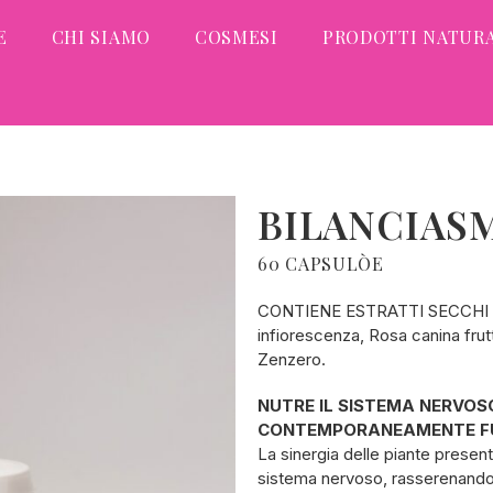
E
CHI SIAMO
COSMESI
PRODOTTI NATURA
BILANCIAS
60 CAPSULÒE
CONTIENE ESTRATTI SECCHI SE
infiorescenza, Rosa canina frutt
Zenzero.
NUTRE IL SISTEMA NERVO
CONTEMPORANEAMENTE FUNZ
La sinergia delle piante presenti
sistema nervoso, rasserenandol