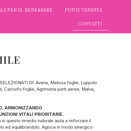
LI PER IL BENESSERE
PUNTI VENDITA
CONTATTI
MILE
LEZIONATI DI: Avena, Melissa foglie, Luppolo
i, Carciofo foglie, Agrimonia parti aeree, Malva,
SO, ARMONIZZANDO
IONI VITALI PRIORITARIE.
 in questo rimedio naturale aiuta a rinforzare il
o ed equilibrandolo. Agisce in modo sinergico