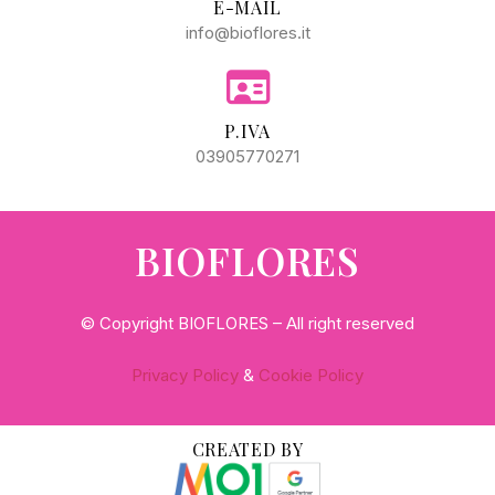
E-MAIL
info@bioflores.it
P.IVA
03905770271
BIOFLORES
© Copyright BIOFLORES – All right reserved
Privacy Policy
&
Cookie Policy
CREATED BY