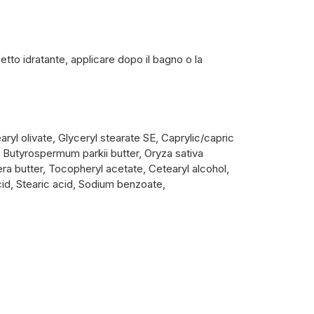
tto idratante, applicare dopo il bagno o la
ryl olivate, Glyceryl stearate SE, Caprylic/capric
l, Butyrospermum parkii butter, Oryza sativa
era butter, Tocopheryl acetate, Cetearyl alcohol,
id, Stearic acid, Sodium benzoate,