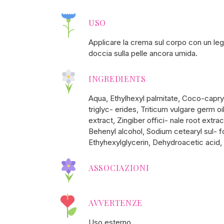
USO
Applicare la crema sul corpo con un legg
doccia sulla pelle ancora umida.
INGREDIENTS
Aqua, Ethylhexyl palmitate, Coco-capryl
triglyc- erides, Triticum vulgare germ o
extract, Zingiber offici- nale root extr
Behenyl alcohol, Sodium cetearyl sul- 
Ethyhexylglycerin, Dehydroacetic acid,
ASSOCIAZIONI
AVVERTENZE
Uso esterno.