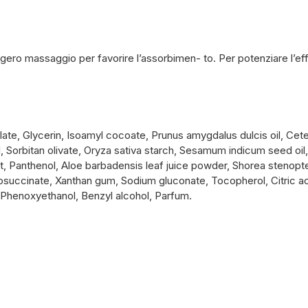
ero massaggio per favorire l’assorbimen- to. Per potenziare l’effe
ate, Glycerin, Isoamyl cocoate, Prunus amygdalus dulcis oil, Cetea
il, Sorbitan olivate, Oryza sativa starch, Sesamum indicum seed oi
act, Panthenol, Aloe barbadensis leaf juice powder, Shorea stenopt
fosuccinate, Xanthan gum, Sodium gluconate, Tocopherol, Citric ac
 Phenoxyethanol, Benzyl alcohol, Parfum.