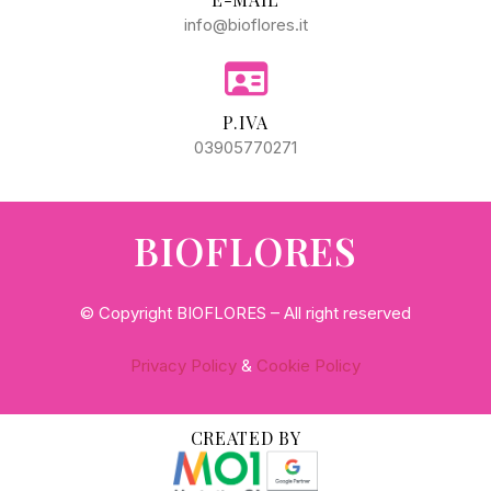
info@bioflores.it
P.IVA
03905770271
BIOFLORES
© Copyright BIOFLORES – All right reserved
Privacy Policy
&
Cookie Policy
CREATED BY