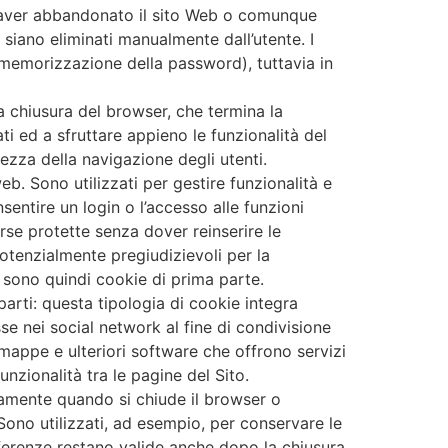
o aver abbandonato il sito Web o comunque
 siano eliminati manualmente dall’utente. I
 memorizzazione della password), tuttavia in
a chiusura del browser, che termina la
ti ed a sfruttare appieno le funzionalità del
tezza della navigazione degli utenti.
eb. Sono utilizzati per gestire funzionalità e
nsentire un login o l’accesso alle funzioni
sorse protette senza dover reinserire le
otenzialmente pregiudizievoli per la
 sono quindi cookie di prima parte.
 parti: questa tipologia di cookie integra
sse nei social network al fine di condivisione
 mappe e ulteriori software che offrono servizi
unzionalità tra le pagine del Sito.
icamente quando si chiude il browser o
Sono utilizzati, ad esempio, per conservare le
eferenze restano valide anche dopo la chiusura