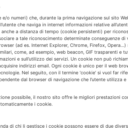
e
re e/o numeri) che, durante la prima navigazione sul sito 
’utente che naviga in internet informazioni relative all’uten
to, anche a distanza di tempo (cookie persistenti) per ricono
ciare a tale riconoscimento determinate conseguenze di va
browser (ad es. Internet Explorer, Chrome, Firefox, Opera…) s
milari, come, ad esempio, web beacon, GIF trasparenti e tut
mazioni e sull’utilizzo dei servizi. Un cookie non può richia
acquisire indirizzi email. Ogni cookie è unico per il web bro
logie. Nel seguito, con il termine ‘cookie’ si vuol far rife
ipendente dal browser di navigazione che l’utente utilizza e
ne possibile, il nostro sito offre le migliori prestazioni con 
tomaticamente i cookie.
conda di chi li gestisce i cookie possono essere di due divers