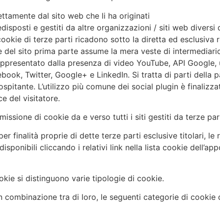
ttamente dal sito web che li ha originati
isposti e gestiti da altre organizzazioni / siti web diversi d
I cookie di terze parti ricadono sotto la diretta ed esclusiva
ore del sito prima parte assume la mera veste di intermediari
appresentato dalla presenza di video YouTube, API Google, u
cebook, Twitter, Google+ e LinkedIn. Si tratta di parti della
 ospitante. L’utilizzo più comune dei social plugin è finalizz
e del visitatore.
ssione di cookie da e verso tutti i siti gestiti da terze part
i per finalità proprie di dette terze parti esclusive titolari, 
sponibili cliccando i relativi link nella lista cookie dell’ap
cookie si distinguono varie tipologie di cookie.
in combinazione tra di loro, le seguenti categorie di cookie qu