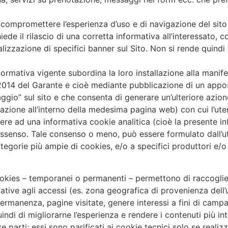
 compromettere l’esperienza d’uso e di navigazione del sit
hiede il rilascio di una corretta informativa all’interessato
izzazione di specifici banner sul Sito. Non si rende quindi
a normativa vigente subordina la loro installazione alla man
2014 del Garante e cioè mediante pubblicazione di un apposi
raggio” sul sito e che consenta di generare un’ulteriore azion
igazione all’interno della medesima pagina web) con cui l’u
dere ad una informativa cookie analitica (cioè la presente in
issenso. Tale consenso o meno, può essere formulato dall’u
categorie più ampie di cookies, e/o a specifici produttori e/o
i cookies – temporanei o permanenti – permettono di raccogl
ative agli accessi (es. zona geografica di provenienza dell’
ermanenza, pagine visitate, genere interessi a fini di campa
di di migliorarne l’esperienza e rendere i contenuti più inte
e parti; essi sono parificati ai cookie tecnici solo se realiz