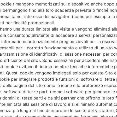
li cookie rimangono memorizzati sul dispositivo anche dop
ssi permangono fino alla loro scadenza prevista o finché non
ionalità nell’interesse dei navigatori (come per esempio la
ti per finalità promozionali.
anno una durata limitata alla visita e vengono eliminati all
ola consentono all’utente di accedere a servizi personalizza
he informatiche potenzialmente pregiudizievoli per la riserva
ensabili per il corretto funzionamento e utilizzo di un sito w
 la trasmissione di identificativi di sessione necessari per co
 ed efficiente del sito). Sono essenziali per accedere alle ri
i cookie evitano il ricorso ad altre tecniche informatiche p
nti. Questi cookie vengono impiegati solo per questo Sito e
cookie per integrare prodotti e funzioni di software di terze
rno delle pagine del sito come le icone e le preferenze espre
vizi software di terze parti (come i software per generare le
 domini di terze parti e da siti partner che offrono le loro f
nte limitata alla sessione di lavoro e si eliminano automat
za più lungo al fine di ricordare le scelte del visitatore. 
ua, servizi su prenotazione, messaggi nei form ecc. che pr