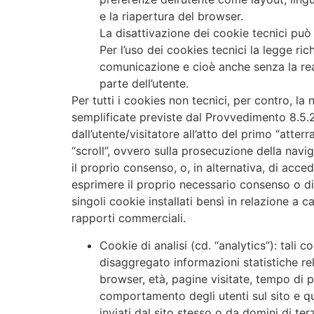
e la riapertura del browser.
La disattivazione dei cookie tecnici può
Per l’uso dei cookies tecnici la legge ric
comunicazione e cioè anche senza la real
parte dell’utente.
Per tutti i cookies non tecnici, per contro, l
semplificate previste dal Provvedimento 8.5.
dall’utente/visitatore all’atto del primo “atter
“scroll”, ovvero sulla prosecuzione della nav
il proprio consenso, o, in alternativa, di acce
esprimere il proprio necessario consenso o d
singoli cookie installati bensì in relazione a 
rapporti commerciali.
Cookie di analisi (cd. “analytics”): tal
disaggregato informazioni statistiche rel
browser, età, pagine visitate, tempo di p
comportamento degli utenti sul sito e quin
inviati dal sito stesso o da domini di terz