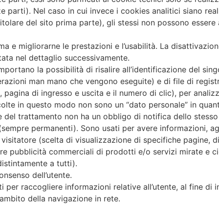
e parti). Nel caso in cui invece i cookies analitici siano real
titolare del sito prima parte), gli stessi non possono essere
ma e migliorarne le prestazioni e l’usabilità. La disattivazi
ttata nel dettaglio successivamente.
portano la possibilità di risalire all’identificazione del sing
erazioni man mano che vengono eseguite) e di file di registro
, pagina di ingresso e uscita e il numero di clic), per analiz
ccolte in questo modo non sono un “dato personale” in quan
re del trattamento non ha un obbligo di notifica dello stesso
 (sempre permanenti). Sono usati per avere informazioni, agg
 visitatore (scelta di visualizzazione di specifiche pagine, di
viare pubblicità commerciali di prodotti e/o servizi mirate e c
distintamente a tutti).
onsenso dell’utente.
i per raccogliere informazioni relative all’utente, al fine di 
ambito della navigazione in rete.