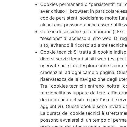
Cookies permanenti o “persistenti”: ta
aver chiuso il browser: in particolare e
cookie persistenti soddisfano molte funz
alcuni casi possono anche essere utilizza
Cookie di sessione (o temporanei): Essi h
“sessione” di accesso al sito web. Di reg
sito, evitando il ricorso ad altre tecnic
Cookie tecnici: Si tratta di cookie indisp
diversi servizi legati ai siti web (es. per
riservate nei siti e l’esplorazione sicura
credenziali ad ogni cambio pagina. Quest
riservatezza della navigazione degli ute
Tra i cookies tecnici rientrano inoltre i 
funzionalità sviluppate da terzi all’inte
dei contenuti del sito o per l’uso di ser
aggiuntivi). Questi cookie sono inviati da
La durata dei cookie tecnici è strettame
possono avvalersi di un tempo di permanen
preferenze dell’utente come layout, ling