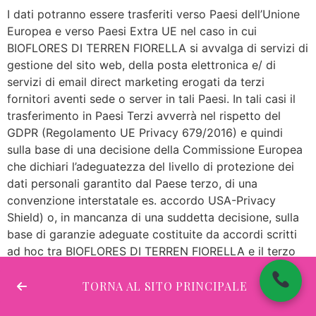
I dati potranno essere trasferiti verso Paesi dell’Unione
Europea e verso Paesi Extra UE nel caso in cui
BIOFLORES DI TERREN FIORELLA si avvalga di servizi di
gestione del sito web, della posta elettronica e/ di
servizi di email direct marketing erogati da terzi
fornitori aventi sede o server in tali Paesi. In tali casi il
trasferimento in Paesi Terzi avverrà nel rispetto del
GDPR (Regolamento UE Privacy 679/2016) e quindi
sulla base di una decisione della Commissione Europea
che dichiari l’adeguatezza del livello di protezione dei
dati personali garantito dal Paese terzo, di una
convenzione interstatale es. accordo USA-Privacy
Shield) o, in mancanza di una suddetta decisione, sulla
base di garanzie adeguate costituite da accordi scritti
ad hoc tra BIOFLORES DI TERREN FIORELLA e il terzo
fornitore, o in mancanza, sulla base del tuo consenso
eventuale.
TORNA AL SITO PRINCIPALE
Periodo di conservazione dei dati