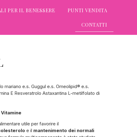
LI PER IL BENESSERE
PUNTI VENDITA
CONTATTI
L
 mariano e.s. Guggul e.s. Omeolipid® e.s.
mina E Resveratrolo Astaxantina L-metilfolato di
e Vitamine
limentare utile per favorire il
colesterolo
e il
mantenimento dei normali