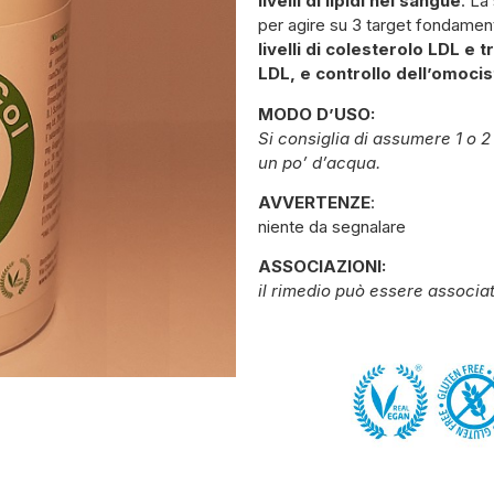
livelli di lipidi nel sangue
. La
per agire su 3 target fondament
livelli di colesterolo LDL e 
LDL, e controllo dell’omocis
MODO D’USO:
Si consiglia di assumere 1 o 2
un po’ d’acqua.
AVVERTENZE
:
niente da segnalare
ASSOCIAZIONI:
il rimedio può essere associato 