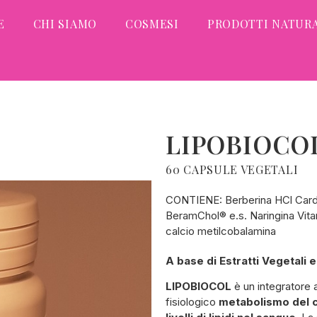
E
CHI SIAMO
COSMESI
PRODOTTI NATURA
LIPOBIOCO
60 CAPSULE VEGETALI
CONTIENE: Berberina HCl Cardo
BeramChol® e.s. Naringina Vita
calcio metilcobalamina
A base di Estratti Vegetali 
LIPOBIOCOL
è un integratore a
fisiologico
metabolismo del 