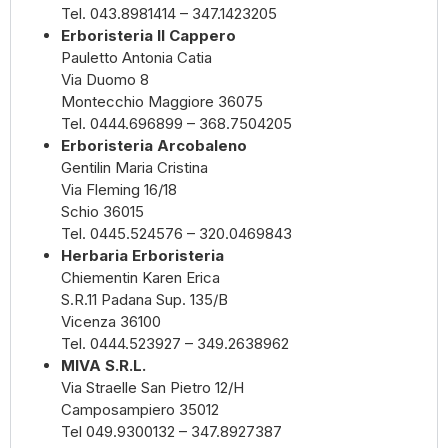
Tel. 043.8981414 – 347.1423205
Erboristeria Il Cappero
Pauletto Antonia Catia
Via Duomo 8
Montecchio Maggiore 36075
Tel. 0444.696899 – 368.7504205
Erboristeria Arcobaleno
Gentilin Maria Cristina
Via Fleming 16/18
Schio 36015
Tel. 0445.524576 – 320.0469843
Herbaria Erboristeria
Chiementin Karen Erica
S.R.11 Padana Sup. 135/B
Vicenza 36100
Tel. 0444.523927 – 349.2638962
MIVA S.R.L.
Via Straelle San Pietro 12/H
Camposampiero 35012
Tel 049.9300132 – 347.8927387